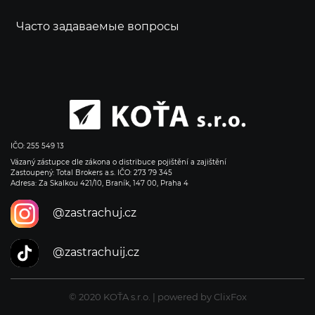
Часто задаваемые вопросы
IČO: 255 549 13
Vázaný zástupce dle zákona o distribuce pojištění a zajištění
Zastoupený: Total Brokers a.s. IČO: 273 79 345
Adresa: Za Skalkou 421/10, Braník, 147 00, Praha 4
@zastrachuj.cz
@zastrachuij.cz
© 2020 KOŤA s.r.o. | powered by ClixFox