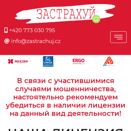
+420 773 030 795
info@zastrachuj.cz
В связи с участившимися
случаями мошенничества,
настоятельно рекомендуем
убедиться в наличии лицензии
на данный вид деятельности!